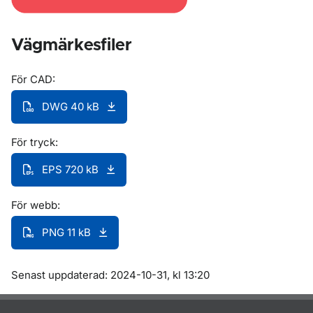
Vägmärkesfiler
För CAD:
DWG 40 kB
För tryck:
EPS 720 kB
För webb:
PNG 11 kB
Om sidan
Senast uppdaterad: 2024-10-31, kl 13:20