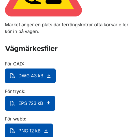
Märket anger en plats där terrängskotrar ofta korsar eller
kör in på vägen.
Vägmärkesfiler
För CAD:
DWG 43 kB
För tryck:
EPS 723 kB
För webb:
PNG 12 kB