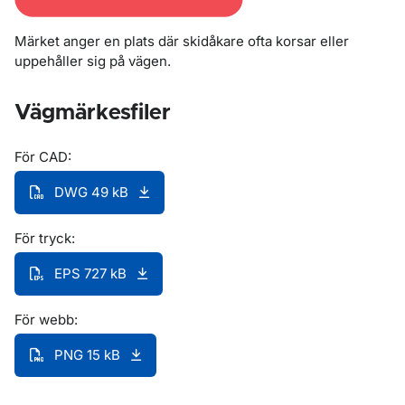
Märket anger en plats där skidåkare ofta korsar eller
uppehåller sig på vägen.
Vägmärkesfiler
För CAD:
DWG 49 kB
För tryck:
EPS 727 kB
För webb:
PNG 15 kB