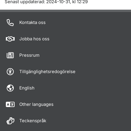
Om sidan
Senast uppdaterad: 2024-10-31, kl 12:29
Kontakta oss
Jobba hos oss
Pressrum
Tillgänglighetsredogörelse
English
Other languages
Teckenspråk