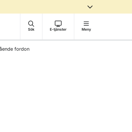
Sök
E-tjänster
Meny
gående fordon