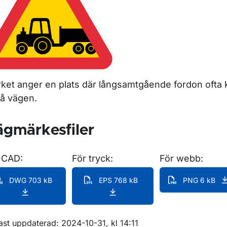
ket anger en plats där långsamtgående fordon ofta k
på vägen.
gmärkesfiler
 CAD:
För tryck:
För webb:
DWG 703 kB
EPS 768 kB
PNG 6 kB
m sidan
ast uppdaterad: 2024-10-31, kl 14:11