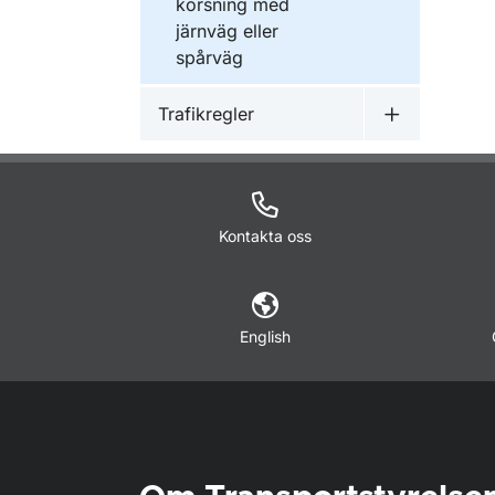
korsning med
järnväg eller
spårväg
Trafikregler
Undermeny f
Kontakta oss
English