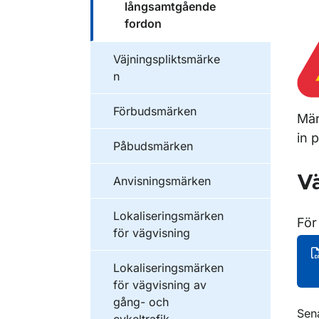
långsamtgående
fordon
Väjningspliktsmärke
n
Förbudsmärken
Mär
in 
Påbudsmärken
Vä
Anvisningsmärken
Lokaliseringsmärken
För
för vägvisning
Lokaliseringsmärken
för vägvisning av
gång- och
O
Sen