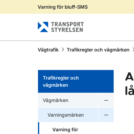
Varning för bluff-SMS
Gå till sidans innehåll
Vägtrafik
Trafikregler och vägmärken
A
Trafikregler och
vägmärken
l
Vägmärken
Undermeny 
Varningsmärken
Undermeny 
Varning för