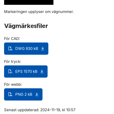
Markeringen upplyser om vägnummer.
Vägmärkesfiler
För CAD:
DWG 930 kB
För tryck:
EPS 1570 kB
För webb:
PNG 2 kB
Om sidan
Senast uppdaterad: 2024-11-19, kl 10:57