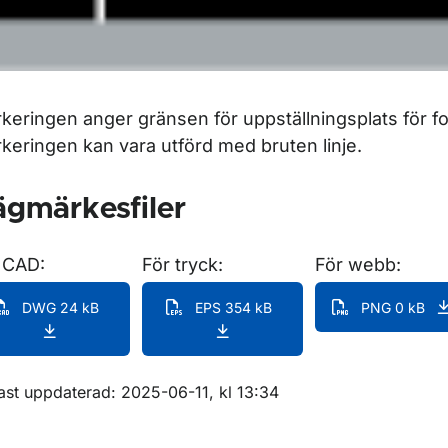
keringen anger gränsen för uppställningsplats för f
keringen kan vara utförd med bruten linje.
gmärkesfiler
 CAD:
För tryck:
För webb:
DWG 24 kB
EPS 354 kB
PNG 0 kB
m sidan
ast uppdaterad: 2025-06-11, kl 13:34