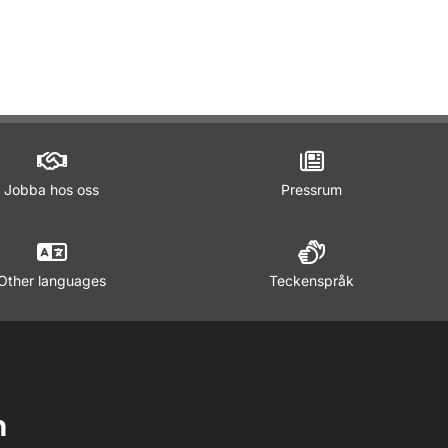
ör Trafikregler
Jobba hos oss
Pressrum
Other languages
Teckenspråk
n