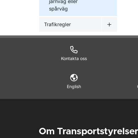
järnväg eller
spårväg
Trafikregler
Undermeny f
Kontakta oss
English
Om Transportstyrelse