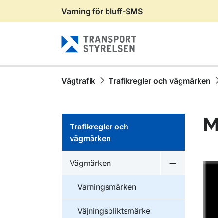
Varning för bluff-SMS
Gå till sidans innehåll
Vägtrafik
Trafikregler och vägmärken
M
Trafikregler och
vägmärken
Vägmärken
Undermeny 
Varningsmärken
Väjningspliktsmärke