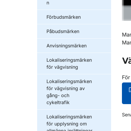
n
Förbudsmärken
Påbudsmärken
Mar
Mar
Anvisningsmärken
Vä
Lokaliseringsmärken
för vägvisning
För
Lokaliseringsmärken
för vägvisning av
gång- och
cykeltrafik
O
Sen
Lokaliseringsmärken
för upplysning om
allmänna inrättningar