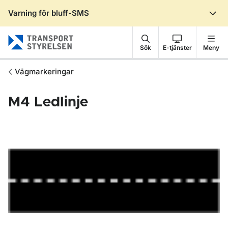
Varning för bluff-SMS
Gå till sidans innehåll
Sök
E-tjänster
Meny
Vägmarkeringar
M4
Ledlinje