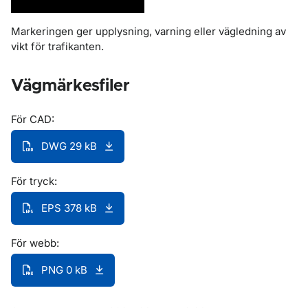
Markeringen ger upplysning, varning eller vägledning av
vikt för trafikanten.
Vägmärkesfiler
För CAD:
DWG 29 kB
För tryck:
EPS 378 kB
För webb:
PNG 0 kB