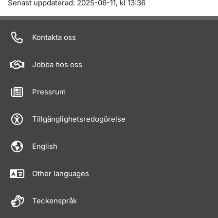
Om sidan
Senast uppdaterad: 2025-06-11, kl 13:36
Kontakta oss
Jobba hos oss
Pressrum
Tillgänglighetsredogörelse
English
Other languages
Teckenspråk