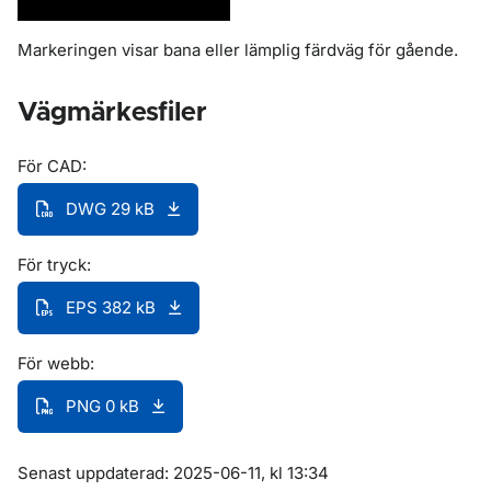
Markeringen visar bana eller lämplig färdväg för gående.
Vägmärkesfiler
För CAD:
DWG 29 kB
För tryck:
EPS 382 kB
För webb:
PNG 0 kB
Om sidan
Senast uppdaterad: 2025-06-11, kl 13:34