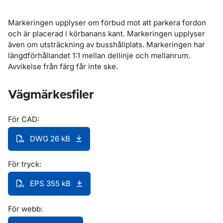
Markeringen upplyser om förbud mot att parkera fordon
och är placerad i körbanans kant. Markeringen upplyser
även om utsträckning av busshållplats. Markeringen har
längdförhållandet 1:1 mellan dellinje och mellanrum.
Avvikelse från färg får inte ske.
Vägmärkesfiler
För CAD:
DWG 26 kB
För tryck:
EPS 355 kB
För webb: