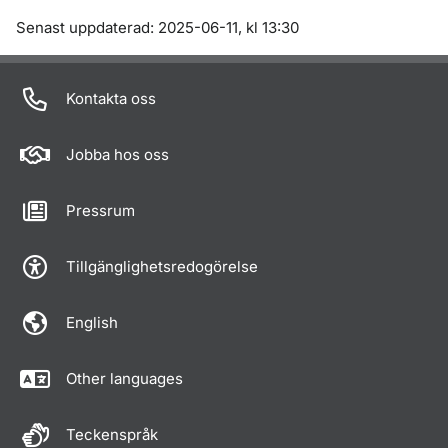
Om sidan
Senast uppdaterad: 2025-06-11, kl 13:30
Kontakta oss
Jobba hos oss
Pressrum
Tillgänglighetsredogörelse
English
Other languages
Teckenspråk