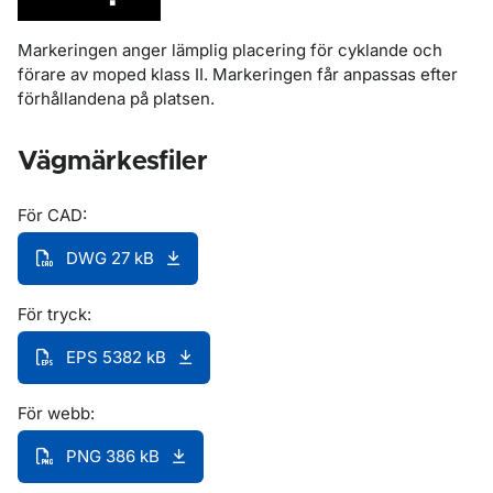
Markeringen anger lämplig placering för cyklande och
förare av moped klass II. Markeringen får anpassas efter
förhållandena på platsen.
Vägmärkesfiler
För CAD:
DWG 27 kB
För tryck:
EPS 5382 kB
För webb:
PNG 386 kB