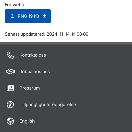
För webb:
PNG 19 kB
Om sidan
Senast uppdaterad: 2024-11-14, kl 08:09
Kontakta oss
Jobba hos oss
Pressrum
Tillgänglighetsredogörelse
English