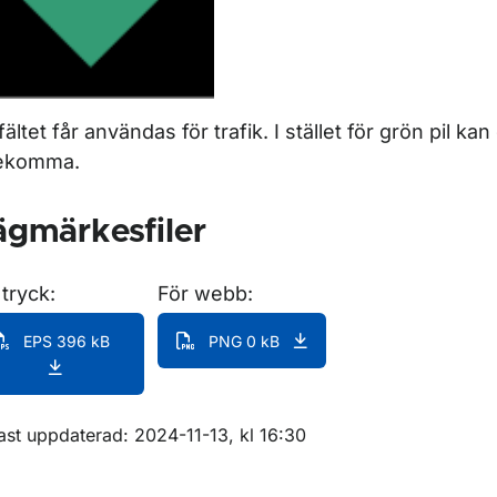
fältet får användas för trafik. I stället för grön pil k
ekomma.
gmärkesfiler
 tryck:
För webb:
EPS 396 kB
PNG 0 kB
m sidan
ast uppdaterad: 2024-11-13, kl 16:30