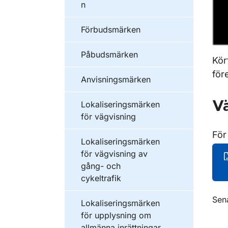
n
Förbudsmärken
Påbudsmärken
Kör
för
Anvisningsmärken
Vä
Lokaliseringsmärken
för vägvisning
För
Lokaliseringsmärken
för vägvisning av
gång- och
cykeltrafik
O
Sen
Lokaliseringsmärken
för upplysning om
allmänna inrättningar