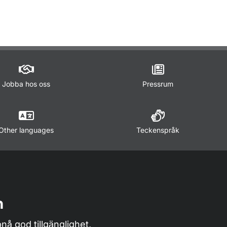
ör Trafikregler
Jobba hos oss
Pressrum
Other languages
Teckenspråk
n
nå god tillgänglighet,