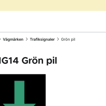
Vägmärken
Trafiksignaler
Grön pil
IG14
Grön pil
för Vägmärken