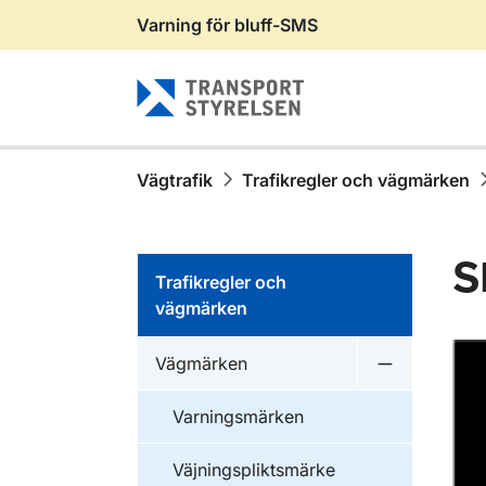
Varning för bluff-SMS
Gå till sidans innehåll
Vägtrafik
Trafikregler och vägmärken
S
Trafikregler och
vägmärken
Vägmärken
Undermeny 
Varningsmärken
Väjningspliktsmärke