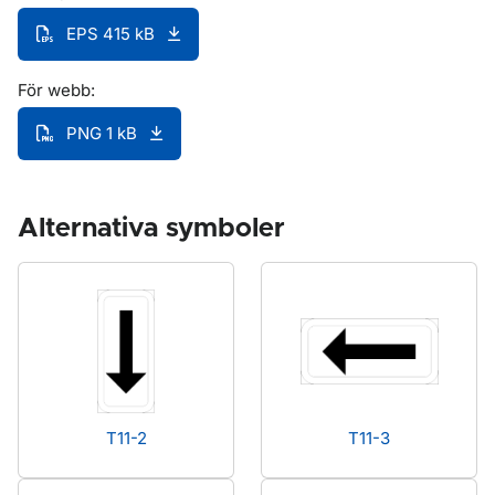
EPS 415 kB
För webb:
PNG 1 kB
Alternativa symboler
T11-2
T11-3