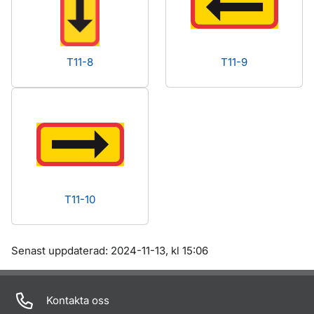
T11-8
T11-9
T11-10
Om sidan
Senast uppdaterad: 2024-11-13, kl 15:06
Kontakta oss