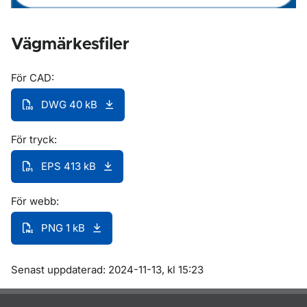
Vägmärkesfiler
För CAD:
DWG 40 kB
För tryck:
EPS 413 kB
För webb:
PNG 1 kB
Om sidan
Senast uppdaterad: 2024-11-13, kl 15:23