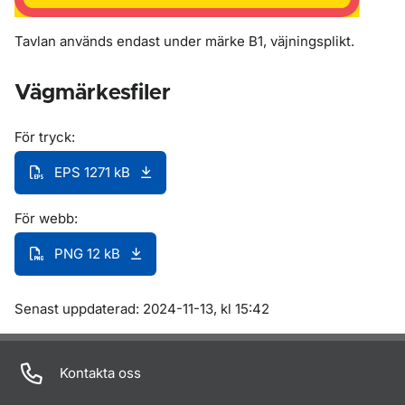
Tavlan används endast under märke B1, väjningsplikt.
Vägmärkesfiler
För tryck:
EPS 1271 kB
För webb:
PNG 12 kB
Om sidan
Senast uppdaterad: 2024-11-13, kl 15:42
Kontakta oss