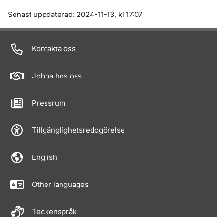
Om sidan
Senast uppdaterad: 2024-11-13, kl 17:07
Kontakta oss
Jobba hos oss
Pressrum
Tillgänglighetsredogörelse
English
Other languages
Teckenspråk