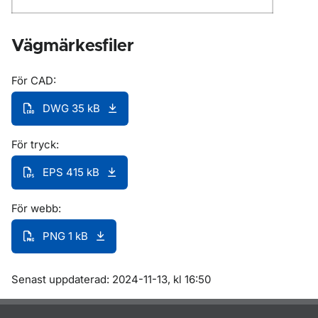
Vägmärkesfiler
För CAD:
DWG 35 kB
För tryck:
EPS 415 kB
För webb:
PNG 1 kB
Om sidan
Senast uppdaterad: 2024-11-13, kl 16:50