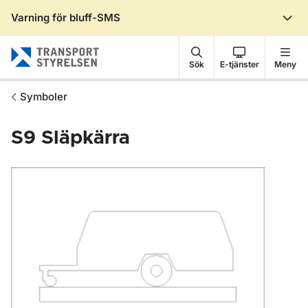
Varning för bluff-SMS
Gå till sidans innehåll
Sök
E-tjänster
Meny
Symboler
S9
Släpkärra