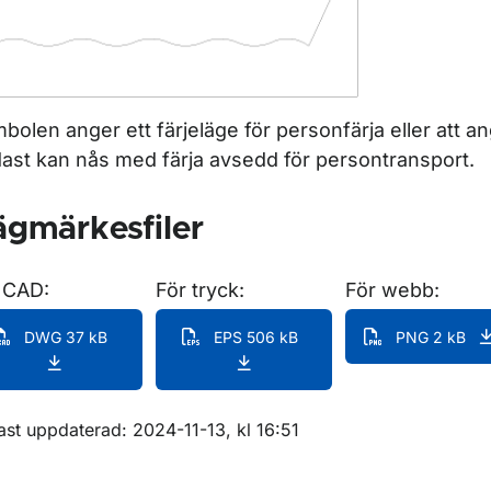
bolen anger ett färjeläge för personfärja eller att a
ast kan nås med färja avsedd för persontransport.
gmärkesfiler
 CAD:
För tryck:
För webb:
DWG 37 kB
EPS 506 kB
PNG 2 kB
m sidan
ast uppdaterad: 2024-11-13, kl 16:51