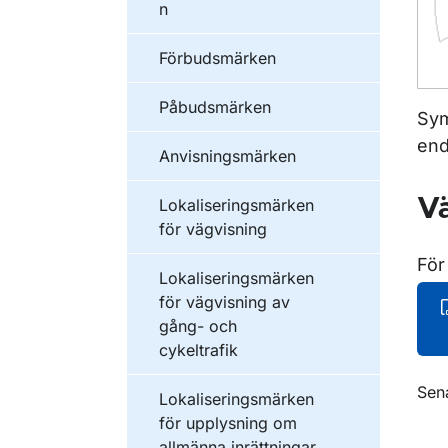
n
Förbudsmärken
Påbudsmärken
Sym
end
Anvisningsmärken
Vä
Lokaliseringsmärken
för vägvisning
För
Lokaliseringsmärken
för vägvisning av
gång- och
cykeltrafik
O
Sen
Lokaliseringsmärken
för upplysning om
allmänna inrättningar