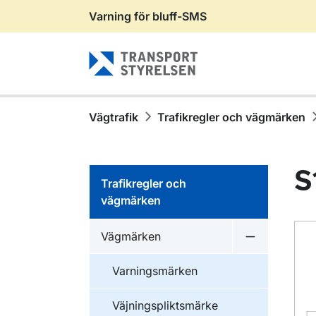
Varning för bluff-SMS
Gå till sidans innehåll
Vägtrafik
Trafikregler och vägmärken
S
Trafikregler och
vägmärken
Vägmärken
Undermeny 
Varningsmärken
Väjningspliktsmärke