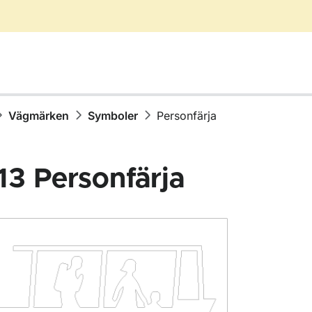
Vägmärken
Symboler
Personfärja
13
Personfärja
för Vägmärken