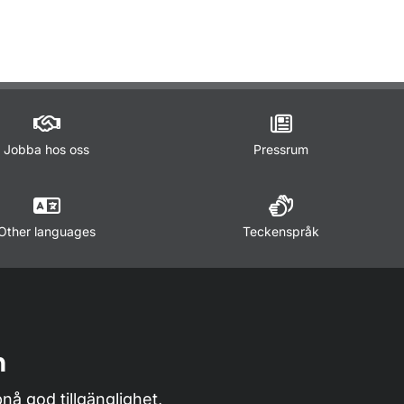
ör Trafikregler
Jobba hos oss
Pressrum
Other languages
Teckenspråk
n
nå god tillgänglighet,