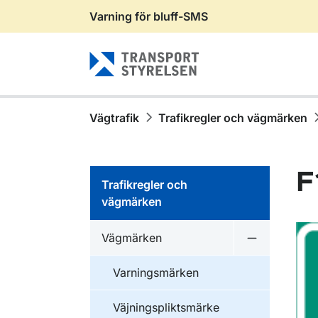
Varning för bluff-SMS
Gå till sidans innehåll
Vägtrafik
Trafikregler och vägmärken
F
Trafikregler och
vägmärken
Vägmärken
Undermeny 
Varningsmärken
Väjningspliktsmärke