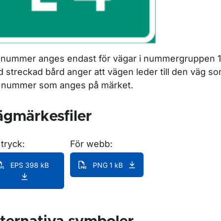
nummer anges endast för vägar i nummergruppen 1
 streckad bård anger att vägen leder till den väg 
 nummer som anges på märket.
ör Lokaliseringsmärken för vägvisning
gmärkesfiler
 tryck:
För webb:
EPS 398 kB
PNG 1 kB