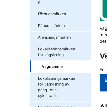
n
Förbudsmärken
Påbudsmärken
Väg
med
Anvisningsmärken
det
Lokaliseringsmärken
Undermeny f
för vägvisning
Vä
Vägnummer
För
Lokaliseringsmärken
för vägvisning av
gång- och
cykeltrafik