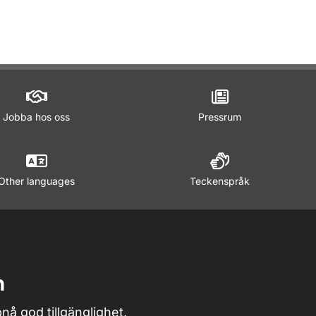
ör Trafikregler
Jobba hos oss
Pressrum
Other languages
Teckenspråk
n
nå god tillgänglighet,