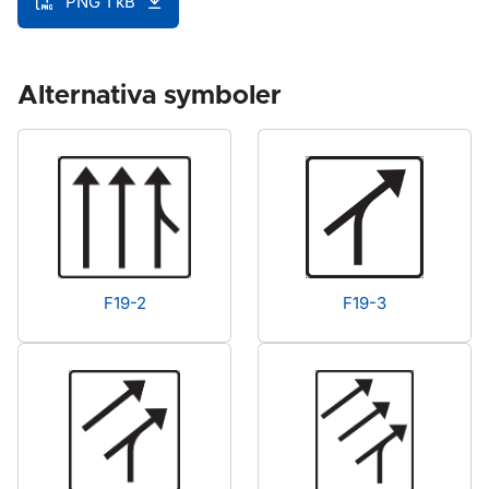
PNG 1 kB
Alternativa symboler
F19-2
F19-3