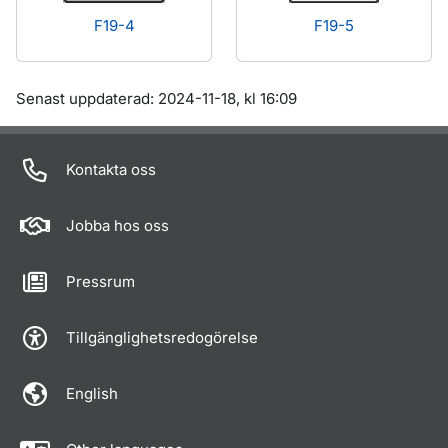
F19-4
F19-5
Om sidan
Senast uppdaterad: 2024-11-18, kl 16:09
Kontakta oss
Jobba hos oss
Pressrum
Tillgänglighetsredogörelse
English