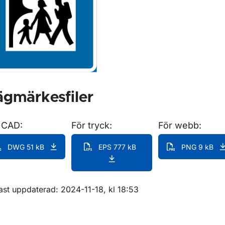
gmärkesfiler
 CAD:
För tryck:
För webb:
DWG 51 kB
EPS 777 kB
PNG 9 kB
m sidan
ast uppdaterad: 2024-11-18, kl 18:53