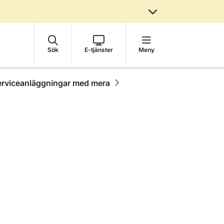
Sök
E-tjänster
Meny
erviceanläggningar med mera