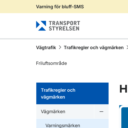
Varning för bluff-SMS
Gå till sidans innehåll
Vägtrafik
Trafikregler och vägmärken
Friluftsområde
H
Trafikregler och
vägmärken
Vägmärken
Undermeny 
Varningsmärken