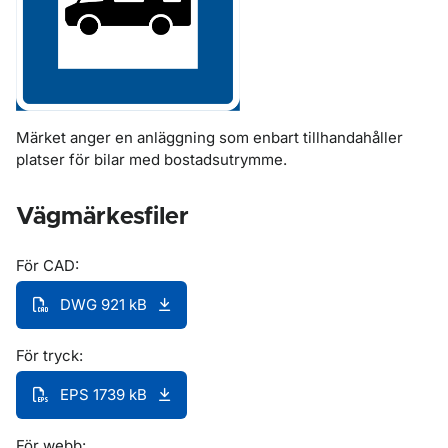
Märket anger en anläggning som enbart tillhandahåller
platser för bilar med bostadsutrymme.
Vägmärkesfiler
För CAD:
DWG 921 kB
För tryck:
EPS 1739 kB
För webb: