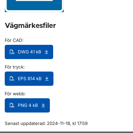
Vägmärkesfiler
För CAD:
DWG 41 kB
För tryck:
EPS 814 kB
För webb:
PNG 4 kB
Om sidan
Senast uppdaterad: 2024-11-18, kl 17:59