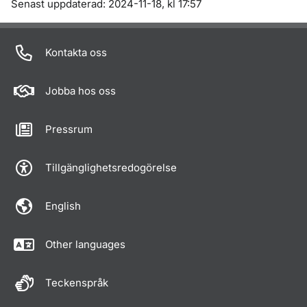
Om sidan
Senast uppdaterad: 2024-11-18, kl 17:57
Kontakta oss
Jobba hos oss
Pressrum
Tillgänglighetsredogörelse
English
Other languages
Teckenspråk