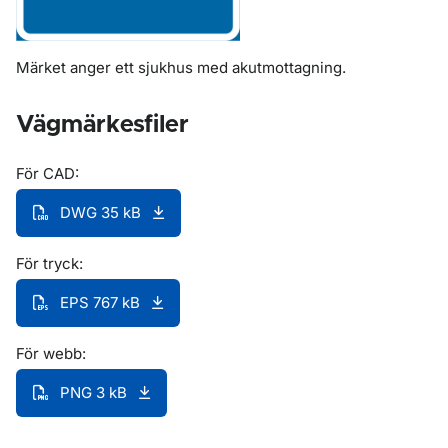
Märket anger ett sjukhus med akutmottagning.
Vägmärkesfiler
För CAD:
DWG 35 kB
För tryck:
EPS 767 kB
För webb:
PNG 3 kB