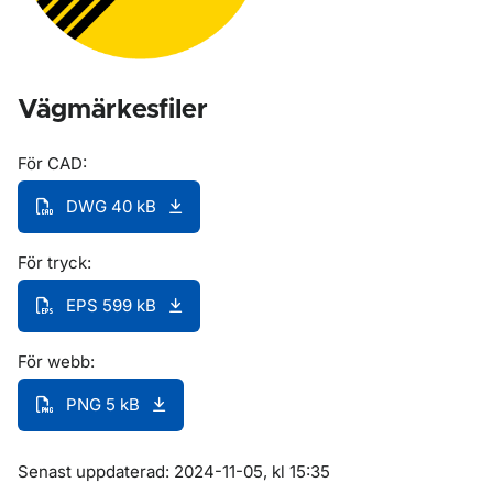
Vägmärkesfiler
För CAD:
DWG 40 kB
För tryck:
EPS 599 kB
För webb:
PNG 5 kB
Om sidan
Senast uppdaterad: 2024-11-05, kl 15:35