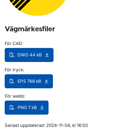
Vägmärkesfiler
För CAD:
DWG 44 kB
För tryck:
EPS 768 kB
För webb:
PNG 7 kB
Om sidan
Senast uppdaterad: 2024-11-04, kl 16:03