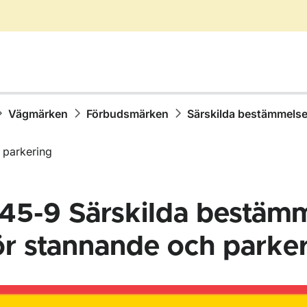
Vägmärken
Förbudsmärken
Särskilda bestämmelse
 parkering
45-9
Särskilda bestäm
ör stannande och parke
för Vägmärken