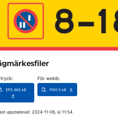
för Förbudsmärken
gmärkesfiler
 tryck:
För webb:
EPS 465 kB
PNG 5 kB
m sidan
ast uppdaterad: 2024-11-06, kl 11:54