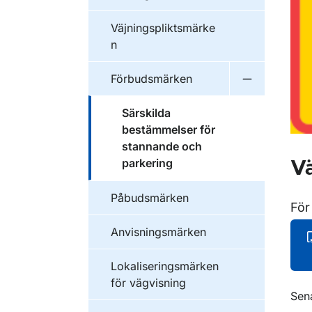
Väjningspliktsmärke
n
Förbudsmärken
Undermeny 
Särskilda
bestämmelser för
stannande och
parkering
Vä
Påbudsmärken
För
Anvisningsmärken
Lokaliseringsmärken
för vägvisning
O
Sen