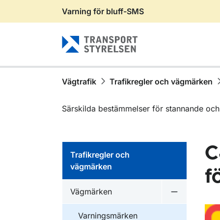
Varning för bluff-SMS
Gå till sidans innehåll
Vägtrafik
Trafikregler och vägmärken
Särskilda bestämmelser för stannande och
C
Trafikregler och
vägmärken
f
Vägmärken
Undermeny 
Varningsmärken