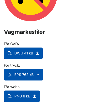
Vägmärkesfiler
För CAD:
DWG 41 kB
För tryck:
EPS 762 kB
För webb:
PNG 8 kB