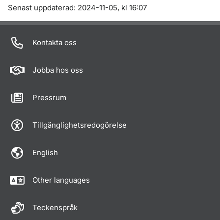
Om sidan
Senast uppdaterad: 2024-11-05, kl 16:07
Kontakta oss
Jobba hos oss
Pressrum
Tillgänglighetsredogörelse
English
Other languages
Teckenspråk