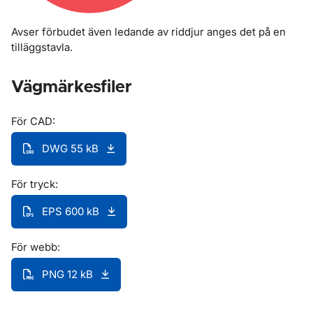
Avser förbudet även ledande av riddjur anges det på en
tilläggstavla.
Vägmärkesfiler
För CAD:
DWG 55 kB
För tryck:
EPS 600 kB
För webb:
PNG 12 kB