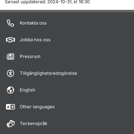
Om sidan
Senast uppdaterad: 2024-10-31, kl 16:30
Kontakta oss
Jobba hos oss
Pressrum
Tillgänglighetsredogörelse
English
Other languages
Teckenspråk