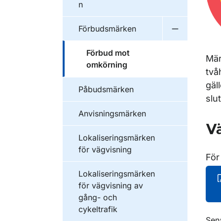
n
Förbudsmärken
Undermeny 
Förbud mot
Mär
omkörning
två
gäl
Påbudsmärken
slu
Anvisningsmärken
Vä
Lokaliseringsmärken
för vägvisning
För
Lokaliseringsmärken
för vägvisning av
gång- och
cykeltrafik
Sen