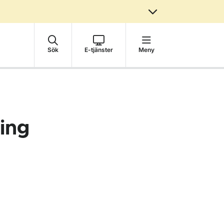
Sök
E-tjänster
Meny
ing