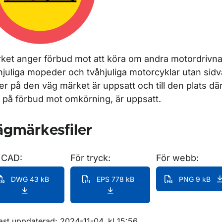
för Förbudsmärken
ket anger förbud mot att köra om andra motordrivna
hjuliga mopeder och tvåhjuliga motorcyklar utan sid
ler på den väg märket är uppsatt och till den plats d
t på förbud mot omkörning, är uppsatt.
gmärkesfiler
 CAD:
För tryck:
För webb:
DWG 43 kB
EPS 778 kB
PNG 9 kB
ast uppdaterad: 2024-11-04, kl 15:56