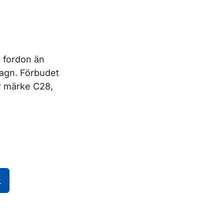
 fordon än
vagn. Förbudet
är märke C28,