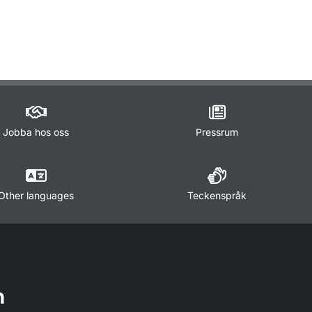
ör Trafikregler
Jobba hos oss
Pressrum
Other languages
Teckenspråk
n