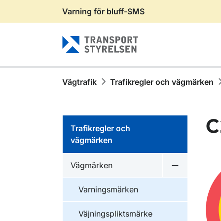
Varning för bluff-SMS
Gå till sidans innehåll
Vägtrafik
Trafikregler och vägmärken
C
Trafikregler och
vägmärken
Vägmärken
Undermeny 
Varningsmärken
Väjningspliktsmärke