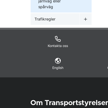
järnväg eller
spårväg
Trafikregler
Undermeny f
Kontakta oss
English
Om Transportstyrelse