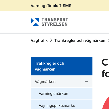
Varning för bluff-SMS
Gå till sidans innehåll
Vägtrafik
Trafikregler och vägmärken
C
Trafikregler och
vägmärken
f
Vägmärken
Undermeny 
Varningsmärken
Väjningspliktsmärke