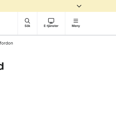
Sök
E-tjänster
Meny
 fordon
d