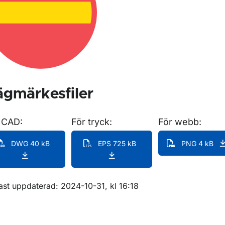
för Förbudsmärken
gmärkesfiler
 CAD:
För tryck:
För webb:
DWG 40 kB
EPS 725 kB
PNG 4 kB
m sidan
ast uppdaterad: 2024-10-31, kl 16:18