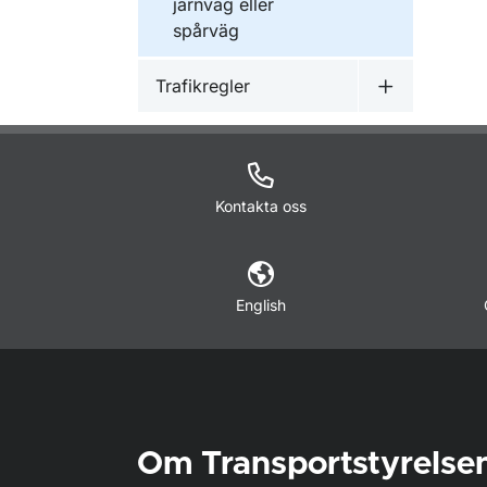
järnväg eller
spårväg
Trafikregler
Undermeny f
Kontakta oss
English
Om Transportstyrelse