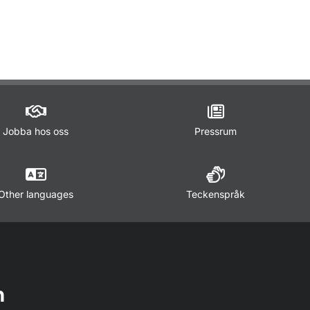
ör Trafikregler
Jobba hos oss
Pressrum
Other languages
Teckenspråk
n