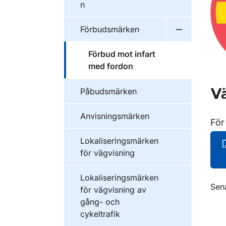
n
Förbudsmärken
Undermeny 
Förbud mot infart
med fordon
Påbudsmärken
Vä
Anvisningsmärken
För
Lokaliseringsmärken
för vägvisning
Lokaliseringsmärken
O
Sen
för vägvisning av
gång- och
cykeltrafik