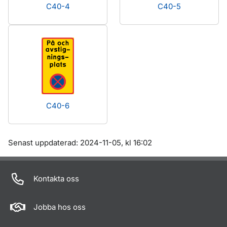
C40-4
C40-5
C40-6
Om sidan
Senast uppdaterad: 2024-11-05, kl 16:02
Kontakta oss
Jobba hos oss