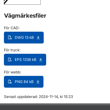
Vägmärkesfiler
För CAD:
DWG 13 kB
För tryck:
EPS 1336 kB
För webb:
PNG 84 kB
Om sidan
Senast uppdaterad: 2024-11-14, kl 15:23