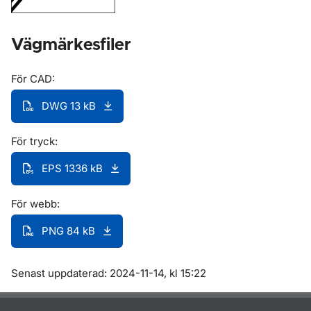
Vägmärkesfiler
För CAD:
DWG 13 kB
För tryck:
EPS 1336 kB
För webb:
PNG 84 kB
Om sidan
Senast uppdaterad: 2024-11-14, kl 15:22