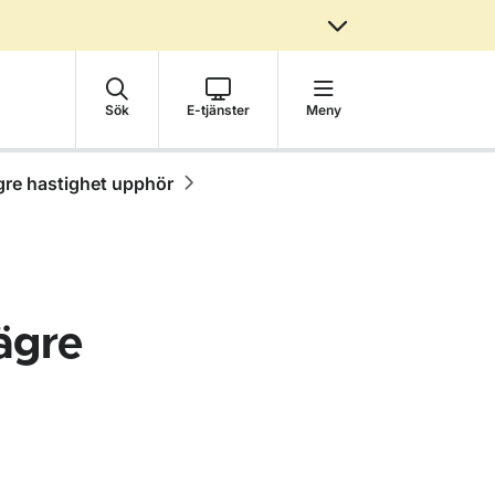
Sök
E-tjänster
Meny
re hastighet upphör
ägre