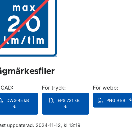
ör Anvisningsmärken
gmärkesfiler
 CAD:
För tryck:
För webb:
DWG 45 kB
EPS 731 kB
PNG 9 kB
m sidan
ast uppdaterad: 2024-11-12, kl 13:19