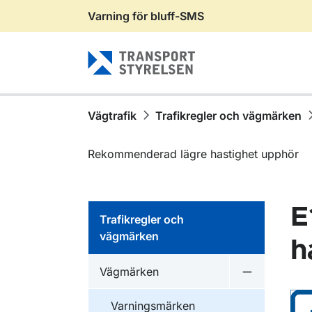
Varning för bluff-SMS
Gå till sidans innehåll
Vägtrafik
Trafikregler och vägmärken
Rekommenderad lägre hastighet upphör
E
Trafikregler och
vägmärken
h
Vägmärken
Undermeny 
Varningsmärken