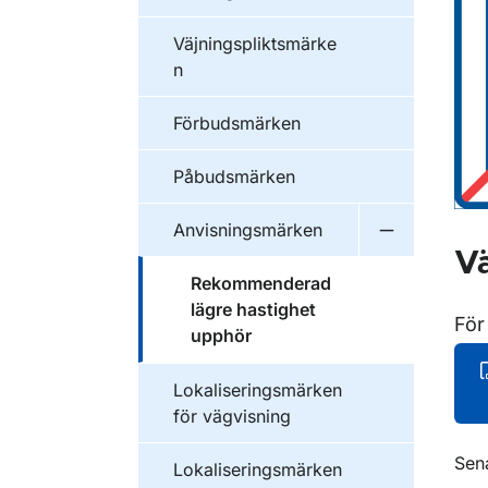
Väjningspliktsmärke
n
Förbudsmärken
Påbudsmärken
Anvisningsmärken
Undermeny f
Vä
Rekommenderad
lägre hastighet
För
upphör
Lokaliseringsmärken
för vägvisning
O
Sen
Lokaliseringsmärken