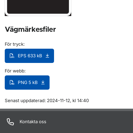
Vägmärkesfiler
För tryck:
EPS 633 kB
För webb:
PNG 5 kB
Om sidan
Senast uppdaterad: 2024-11-12, kl 14:40
Kontakta oss