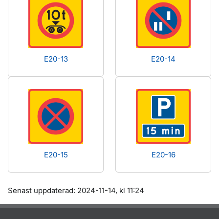
E20-13
E20-14
E20-15
E20-16
Om sidan
Senast uppdaterad: 2024-11-14, kl 11:24