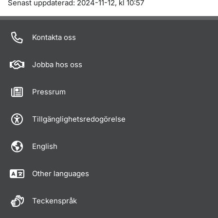
Om sidan
Senast uppdaterad: 2024-11-12, kl 10:57
Kontakta oss
Jobba hos oss
Pressrum
Tillgänglighetsredogörelse
English
Other languages
Teckenspråk