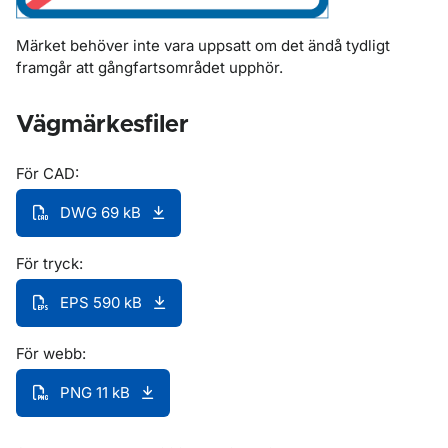
Märket behöver inte vara uppsatt om det ändå tydligt
framgår att gångfartsområdet upphör.
Vägmärkesfiler
För CAD:
DWG 69 kB
För tryck:
EPS 590 kB
För webb:
PNG 11 kB