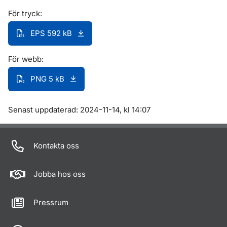
För tryck:
EPS 592 kB
För webb:
PNG 5 kB
Om sidan
Senast uppdaterad: 2024-11-14, kl 14:07
Kontakta oss
Jobba hos oss
Pressrum