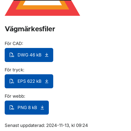
Vägmärkesfiler
För CAD:
DWG 46 kB
För tryck:
EPS 622 kB
För webb:
PNG 8 kB
Om sidan
Senast uppdaterad: 2024-11-13, kl 09:24