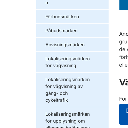
n
Förbudsmärken
Påbudsmärken
Ano
gru
Anvisningsmärken
delv
för
Lokaliseringsmärken
ell
för vägvisning
Lokaliseringsmärken
Vä
för vägvisning av
gång- och
För
cykeltrafik
Lokaliseringsmärken
för upplysning om
allmänna inrättningar