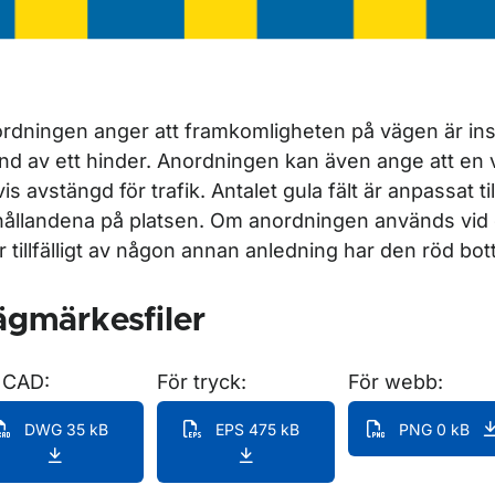
rdningen anger att framkomligheten på vägen är ins
nd av ett hinder. Anordningen kan även ange att en vä
is avstängd för trafik. Antalet gula fält är anpassat till 
hållandena på platsen. Om anordningen används vid 
er tillfälligt av någon annan anledning har den röd bot
gmärkesfiler
 CAD:
För tryck:
För webb:
DWG 35 kB
EPS 475 kB
PNG 0 kB