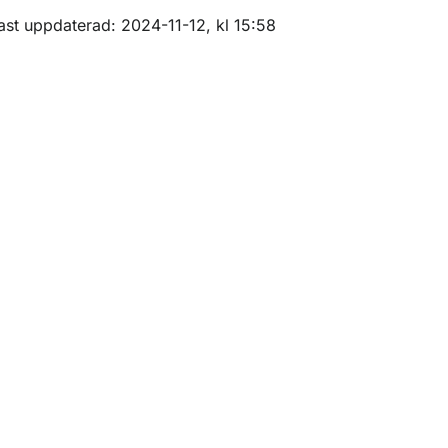
m sidan
ast uppdaterad: 2024-11-12, kl 15:58