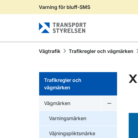
Varning för bluff-SMS
Gå till sidans innehåll
Vägtrafik
Trafikregler och vägmärken
X
Trafikregler och
vägmärken
Vägmärken
Undermeny 
Varningsmärken
Väjningspliktsmärke