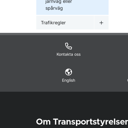
järnväg eller
spårväg
Trafikregler
Undermeny f
Kontakta oss
English
Om Transportstyrelse