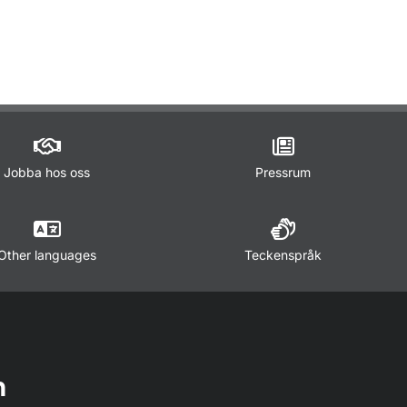
ör Trafikregler
Jobba hos oss
Pressrum
Other languages
Teckenspråk
n