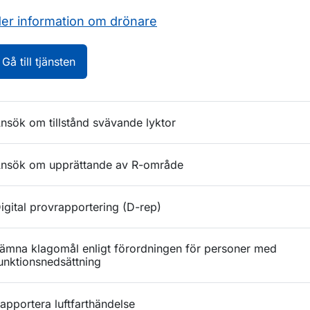
er information om drönare
Drönarsidan. Öppnas i nytt fönster.
Gå till tjänsten
nsök om tillstånd svävande lyktor
nsök om upprättande av R-område
igital provrapportering (D-rep)
ämna klagomål enligt förordningen för personer med
unktionsnedsättning
apportera luftfarthändelse