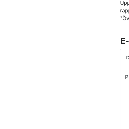
Upp
rap
"Öv
E-
D
P