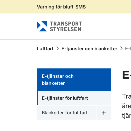
Varning för bluff-SMS
Gå till sidans innehåll
Luftfart
E-tjänster och blanketter
E-t
E
E-tjänster och
blanketter
Tra
E-tjänster för luftfart
äre
Blanketter för luftfart
tjä
Undermeny fö