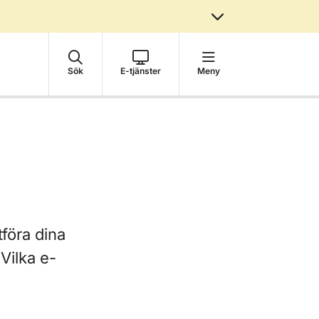
Sök
E-tjänster
Meny
tföra dina
Vilka e-