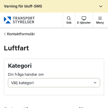
Varning för bluff-SMS
Gå till sidans innehåll
Sök
E-tjänster
Meny
Kontaktformulär
Luftfart
Kategori
Din fråga handlar om