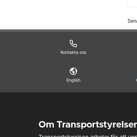
O
Sen
Kontakta oss
English
Om Transportstyrelse
Transportstyrelsen arbetar för att upp