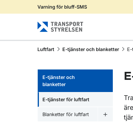
Varning för bluff-SMS
Gå till sidans innehåll
Luftfart
E-tjänster och blanketter
E-t
E
E-tjänster och
blanketter
Tra
E-tjänster för luftfart
äre
Blanketter för luftfart
tjä
Undermeny fö