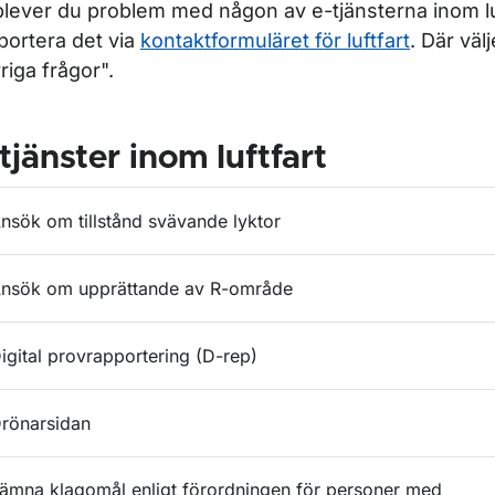
lever du problem med någon av e-tjänsterna inom lu
portera det via
kontaktformuläret för luftfart
. Där väl
riga frågor".
tjänster inom luftfart
nsök om tillstånd svävande lyktor
nsök om upprättande av R-område
igital provrapportering (D-rep)
rönarsidan
ämna klagomål enligt förordningen för personer med