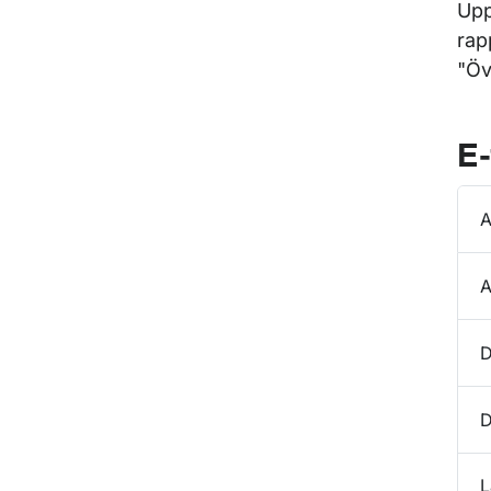
Upp
rap
"Öv
E-
A
A
D
D
L