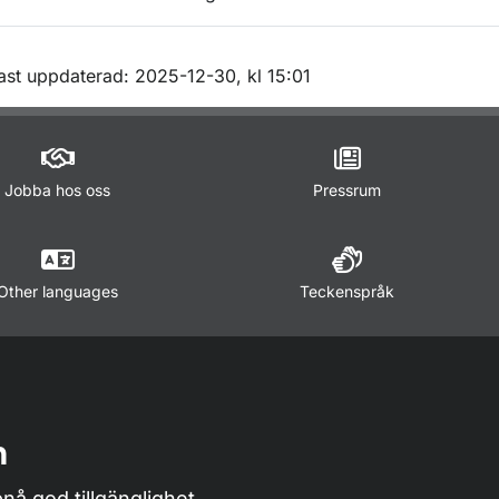
m sidan
ast uppdaterad: 2025-12-30, kl 15:01
Jobba hos oss
Pressrum
Other languages
Teckenspråk
n
nå god tillgänglighet,