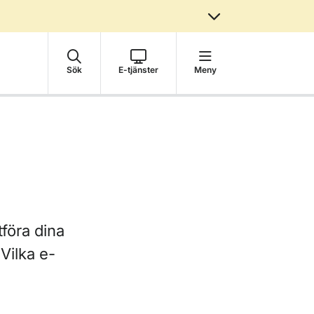
Sök
E-tjänster
Meny
tföra dina
Vilka e-