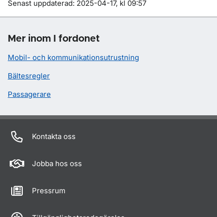
Om sidan
Senast uppdaterad: 2025-04-17, kl 09:57
Mer inom I fordonet
Mobil- och kommunikationsutrustning
Bältesregler
Passagerare
Kontakta oss
Jobba hos oss
Pressrum