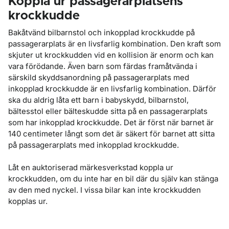
Koppla ur passagerarplatsens
krockkudde
Bakåtvänd bilbarnstol och inkopplad krockkudde på
passagerarplats är en livsfarlig kombination. Den kraft som
skjuter ut krockkudden vid en kollision är enorm och kan
vara förödande. Även barn som färdas framåtvända i
särskild skyddsanordning på passagerarplats med
inkopplad krockkudde är en livsfarlig kombination. Därför
ska du aldrig låta ett barn i babyskydd, bilbarnstol,
bältesstol eller bälteskudde sitta på en passagerarplats
som har inkopplad krockkudde. Det är först när barnet är
140 centimeter långt som det är säkert för barnet att sitta
på passagerarplats med inkopplad krockkudde.
Låt en auktoriserad märkesverkstad koppla ur
krockkudden, om du inte har en bil där du själv kan stänga
av den med nyckel. I vissa bilar kan inte krockkudden
kopplas ur.