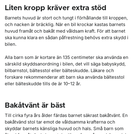
Liten kropp kräver extra stöd
Barnets huvud är stort och tungt i förhållande till kroppen,
och nacken är bräcklig. När en bil krockar kastas barnets
huvud framåt och bakåt med våldsam kraft. För att barnet
ska kunna klara en sådan påfrestning behövs extra skydd i
bilen.
Alla barn som är kortare än 135 centimeter ska använda en
särskild skyddsanordning i bilen, det vill säga babyskydd,
bilbarnstol, bältesstol eller bälteskudde. Läkare och
forskare rekommenderar att barn ska använda bältesstol
eller bälteskudde tills de är 10–12 år.
Bakåtvänt är bäst
Till cirka fyra års ålder färdas barnet säkrast bakåtvänt. En
bakåtvänd stol tar emot de våldsamma krafterna och
skyddar barnets känsliga huvud och hals. Små barn som