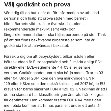
Välj godkänt och prova
Vänd dig till en butik där du får information av utbildad
personal och hjälp att prova stolen med barnet i
bilen. Barnets vikt ska inte överskrida stolens
rekommenderade maxvikt samt vikt- och
längdrekommendationer ska följas beroende på stol. Tänk
på att det finns bakåtvända bilbarnstolar som inte är
godkända för att användas i baksätet.
Försäkra dig om att babyskyddet, bilbarnstolen eller
bälteskudden är Europagodkänd och E-märkt enligt EG-
direktiv eller ECE-reglemente 44-03 eller senare
version. Godkännandenumret ska börja med siffrorna 03
eller 04. Under 2014 kom den nya märkningen UN R
129 eller i-Size som den också kallas. I juni 2017 höjde EU
kraven för barns säkerhet i UN R 129-02. En skillnad är att i
denna standard har klassificeringen ändrats från kilogram
till centimeter. Den kommer ersätta ECE R44 med tiden
men båda kommer att finnas parallellt under ett antal år
framöver.