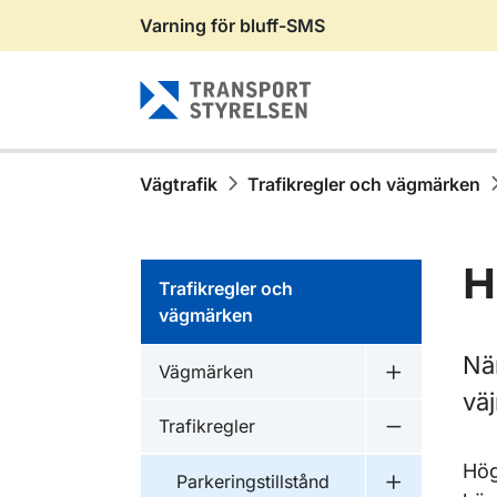
Varning för bluff-SMS
Gå till sidans innehåll
Vägtrafik
Trafikregler och vägmärken
H
Trafikregler och
vägmärken
När
Vägmärken
Undermeny 
vä
Trafikregler
Undermeny f
Hög
Parkeringstillstånd
Undermeny fö