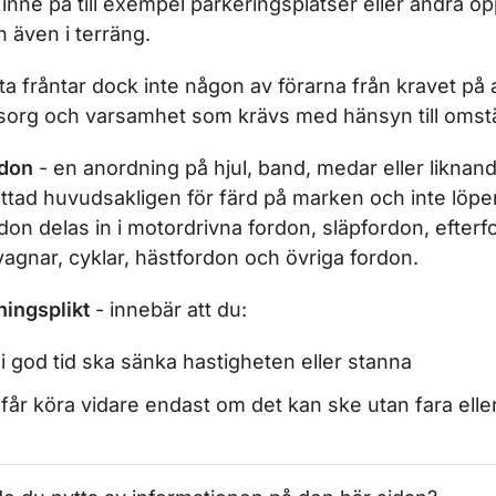
 inne på till exempel parkeringsplatser eller andra ö
 även i terräng.
r Generella trafikregler
ta fråntar dock inte någon av förarna från kravet på 
sorg
och
varsamhet
som
krävs
med
hänsyn
till
omst
don
- en anordning på hjul, band, medar eller liknan
ättad huvudsakligen för färd på marken och inte löpe
don delas in i motordrivna fordon, släpfordon, efterf
vagnar, cyklar, hästfordon och övriga fordon.
ningsplikt
- innebär att du:
i god tid ska sänka hastigheten eller stanna
får köra vidare endast om det kan ske utan fara eller