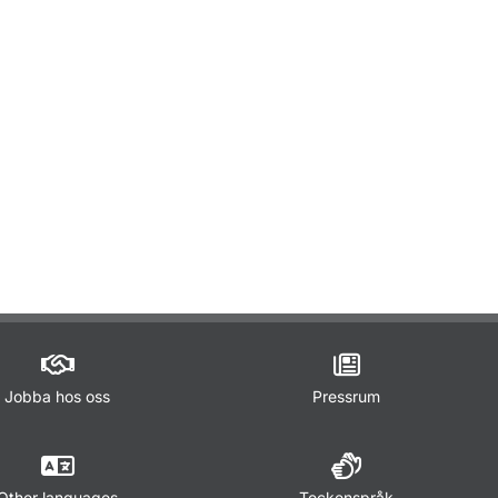
r STFS - för myndigheter som beslutar trafikföreskrifter
Jobba hos oss
Pressrum
Other languages
Teckenspråk