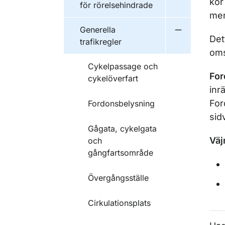
kör
för rörelsehindrade
men
Generella
Undermeny fö
Det
trafikregler
om
Cykelpassage och
For
cykelöverfart
inr
For
Fordonsbelysning
sid
Gågata, cykelgata
Väj
och
gångfartsområde
Övergångsställe
Cirkulationsplats