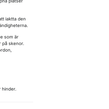
ppna platser
att
iaktta
den
ändigheterna.
de som är
r på skenor.
ordon,
 hinder.