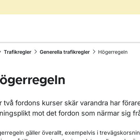
Trafikregler
Generella trafikregler
Högerregeln
ögerregeln
 två fordons kurser skär varandra har förar
för Vägmärken
jningsplikt mot det fordon som närmar sig fr
ör Trafikregler
erregeln gäller överallt, exempelvis i trevägskorsni
r Parkeringstillstånd för rörelsehindrade