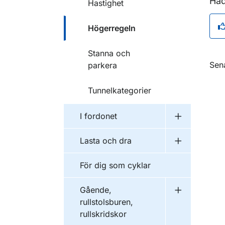
Had
Hastighet
Högerregeln
Stanna och
O
Sen
parkera
Tunnelkategorier
I fordonet
Undermeny f
Lasta och dra
Undermeny f
För dig som cyklar
Gående,
Undermeny fö
rullstolsburen,
rullskridskor