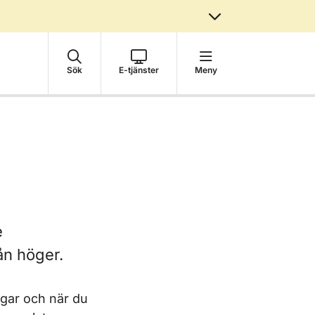
Sök
E-tjänster
Meny
e
ån höger.
ngar och när du