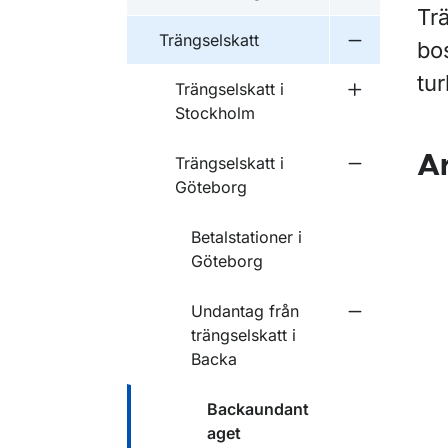
Undermeny f
Trä
Trängselskatt
bos
Undermeny f
tur
Trängselskatt i
Undermeny f
Stockholm
A
Trängselskatt i
Undermeny f
Göteborg
Betalstationer i
Göteborg
Undantag från
Undermeny f
trängselskatt i
Backa
Backaundant
aget