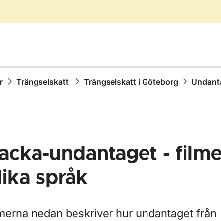
r
Trängselskatt
Trängselskatt i Göteborg
Undanta
acka-undantaget - filme
lika språk
r Äga, köpa eller sälja fordon
lmerna nedan beskriver hur undantaget från