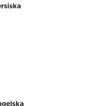
rsiska
ngelska