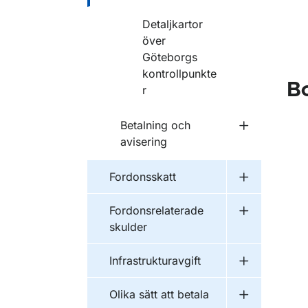
Detaljkartor
över
Göteborgs
kontrollpunkte
B
r
Betalning och
Undermeny f
avisering
Fordonsskatt
Undermeny f
Fordonsrelaterade
Undermeny f
skulder
Infrastrukturavgift
Undermeny fö
Olika sätt att betala
Undermeny fö