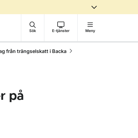
Sök
E-tjänster
Meny
g från trängselskatt i Backa
r på