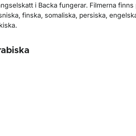
ör Skatter och avgifter
ngselskatt i Backa fungerar. Filmerna finns 
niska, finska, somaliska, persiska, engelsk
ör Trängselskatt
kiska.
ör Trängselskatt i Stockholm
rabiska
ör Trängselskatt i Göteborg
ör Undantag från trängselskatt i Backa