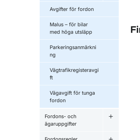
Avgifter för fordon
Malus – för bilar
F
med höga utsläpp
Parkeringsanmärkni
ng
Vägtrafikregisteravgi
ft
Vägavgift för tunga
fordon
Fordons- och
Undermeny f
ägaruppgifter
Fordonsregler