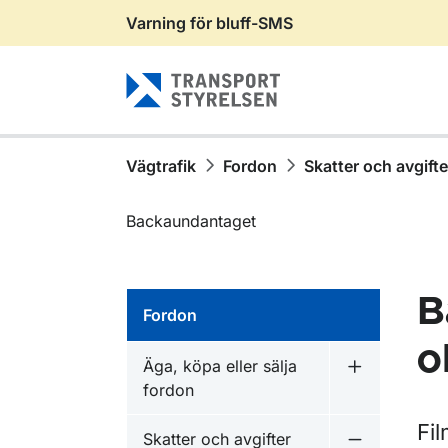
Varning för bluff-SMS
Gå till sidans innehåll
Vägtrafik
Fordon
Skatter och avgifte
Backaundantaget
B
Fordon
o
Äga, köpa eller sälja
Undermeny fö
fordon
Fi
Skatter och avgifter