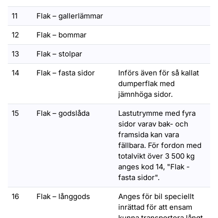
11
Flak – gallerlämmar
12
Flak – bommar
13
Flak – stolpar
14
Flak – fasta sidor
Införs även för så kallat
dumperflak med
jämnhöga sidor.
15
Flak – godslåda
Lastutrymme med fyra
sidor varav bak- och
framsida kan vara
fällbara. För fordon med
totalvikt över 3 500 kg
anges kod 14, "Flak -
fasta sidor".
16
Flak – långgods
Anges för bil speciellt
inrättad för att ensam
kunna transportera långt