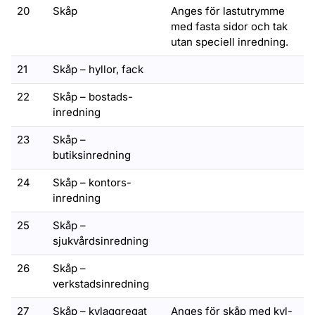
20
Skåp
Anges för lastutrymme
med fasta sidor och tak
utan speciell inredning.
21
Skåp – hyllor, fack
22
Skåp – bostads-
inredning
23
Skåp –
butiksinredning
24
Skåp – kontors-
inredning
25
Skåp –
sjukvårdsinredning
26
Skåp –
verkstadsinredning
27
Skåp – kylaggregat
Anges för skåp med kyl-