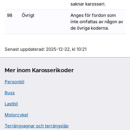
saknar karosseri.
98
Övrigt
Anges för fordon som
inte omfattas av någon av
de övriga koderna.
Om sidan
Senast uppdaterad: 2025-12-22, kl 10:21
Mer inom Karosserikoder
Personbil
Buss
Lastbil
Motorcykel
Terrängvagnar och terrängsläp