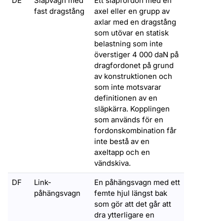
DE
Släpvagn med
Ett släpfordon med en
fast dragstång
axel eller en grupp av
axlar med en dragstång
som utövar en statisk
belastning som inte
överstiger 4 000 daN på
dragfordonet på grund
av konstruktionen och
som inte motsvarar
definitionen av en
släpkärra. Kopplingen
som används för en
fordonskombination får
inte bestå av en
axeltapp och en
vändskiva.
DF
Link-
En påhängsvagn med ett
påhängsvagn
femte hjul längst bak
som gör att det går att
dra ytterligare en