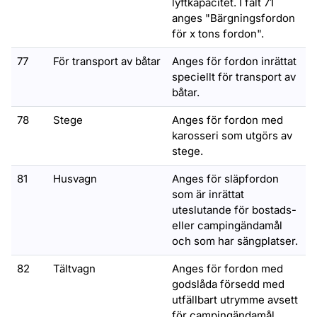
lyftkapacitet. I fält 71
anges "Bärgningsfordon
för x tons fordon".
77
För transport av båtar
Anges för fordon inrättat
speciellt för transport av
båtar.
78
Stege
Anges för fordon med
karosseri som utgörs av
stege.
81
Husvagn
Anges för släpfordon
som är inrättat
uteslutande för bostads-
eller campingändamål
och som har sängplatser.
82
Tältvagn
Anges för fordon med
godslåda försedd med
utfällbart utrymme avsett
för campingändamål.