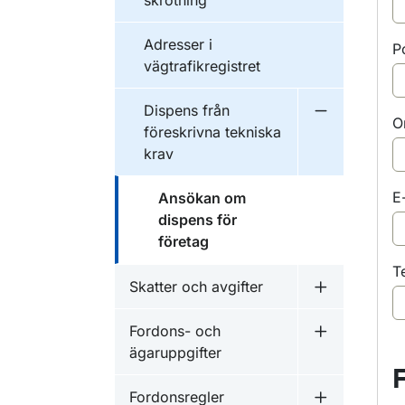
skrotning
Adresser i
P
vägtrafikregistret
Dispens från
Undermeny f
O
föreskrivna tekniska
krav
E
Ansökan om
dispens för
företag
T
Skatter och avgifter
Undermeny f
Fordons- och
Undermeny f
ägaruppgifter
Fordonsregler