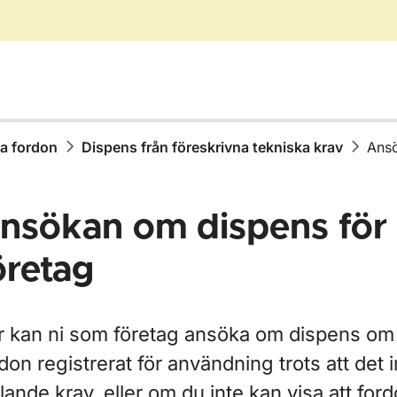
ja fordon
Dispens från föreskrivna tekniska krav
Ansö
nsökan om dispens för
öretag
r Äga, köpa eller sälja fordon
r kan ni som företag ansöka om dispens om a
r Ställ av eller på ditt fordon
don registrerat för användning trots att det i
llande krav,
eller om du inte kan visa att for