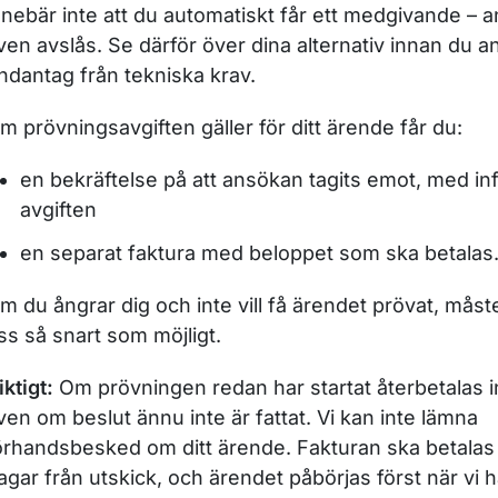
nnebär inte att du automatiskt får ett medgivande – 
ven avslås. Se därför över dina alternativ innan du 
ndantag från tekniska krav.
m prövningsavgiften gäller för ditt ärende får du:
en bekräftelse på att ansökan tagits emot, med i
avgiften
en separat faktura med beloppet som ska betalas
m du ångrar dig och inte vill få ärendet prövat, mås
ss så snart som möjligt.
iktigt:
Om prövningen redan har startat återbetalas in
ven om beslut ännu inte är fattat. Vi kan inte lämna
örhandsbesked om ditt ärende. Fakturan ska betalas
agar från utskick, och ärendet påbörjas först när vi h