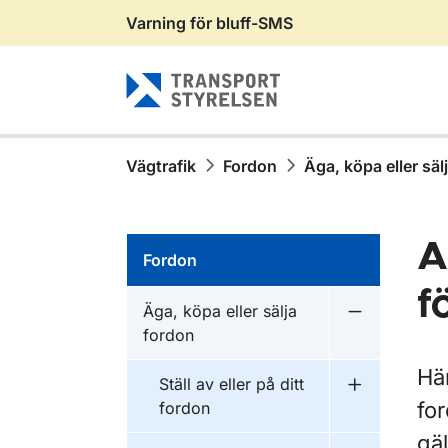
Varning för bluff-SMS
Gå till sidans innehåll
Vägtrafik
Fordon
Äga, köpa eller säl
A
Fordon
f
Äga, köpa eller sälja
Undermeny fö
fordon
Hä
Ställ av eller på ditt
Undermeny fö
for
fordon
gä