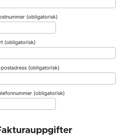
ostnummer
(obligatorisk)
ör Dispens från föreskrivna tekniska krav
rt
(obligatorisk)
-postadress
(obligatorisk)
elefonnummer
(obligatorisk)
ör Skatter och avgifter
ör Fordons- och ägaruppgifter
Fakturauppgifter