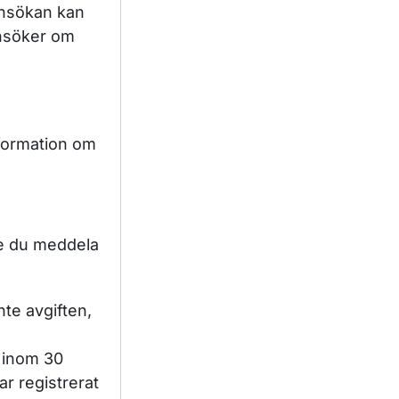
ansökan kan
ansöker om
nformation om
.
te du meddela
te avgiften,
 inom 30
ar registrerat