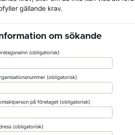
ör Besiktning av fordon
fyller gällande krav.
ör Ägarbyte
Information om sökande
ör Import och export av fordon
öretagsnamn
(obligatorisk)
ör Registreringsskyltar
rganisationsnummer
(obligatorisk)
ontaktperson på företaget
(obligatorisk)
dress
(obligatorisk)