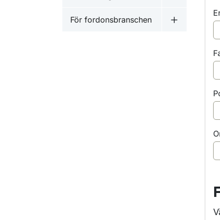
Undermeny f
E
För fordonsbranschen
Undermeny f
F
P
O
V