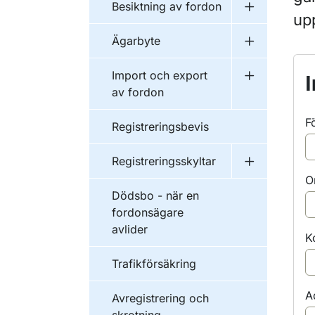
Besiktning av fordon
Undermeny f
upp
Ägarbyte
Undermeny f
Import och export
Undermeny f
av fordon
F
Registreringsbevis
Registreringsskyltar
Undermeny f
O
Dödsbo - när en
fordonsägare
avlider
K
Trafikförsäkring
A
Avregistrering och