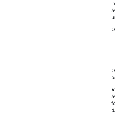
i
ä
u
O
O
o
V
ä
f
d