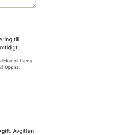
ing till
amtidigt.
lickar på filerna
 på
Öppna
.
gift
. Avgiften