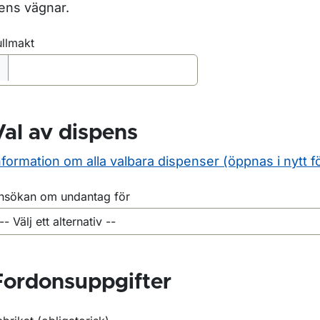
ens vägnar.
ullmakt
Val av dispens
nformation om alla valbara dispenser (öppnas i nytt f
nsökan om undantag för
Fordonsuppgifter