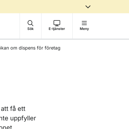
Sök
E-tjänster
Meny
kan om dispens för företag
tt få ett
nte uppfyller
donet