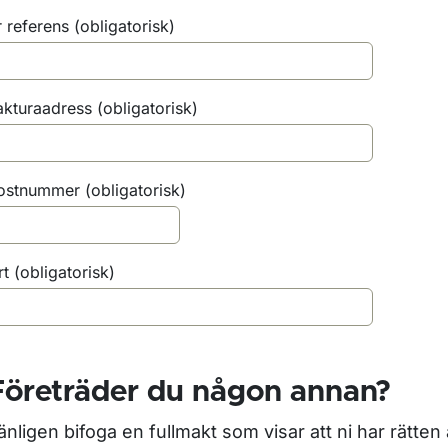
ör Fordonsregler
r referens
(obligatorisk)
ör För fordonsbranschen
akturaadress
(obligatorisk)
ostnummer
(obligatorisk)
rt
(obligatorisk)
Företräder du någon annan?
änligen bifoga en fullmakt som visar att ni har rätten